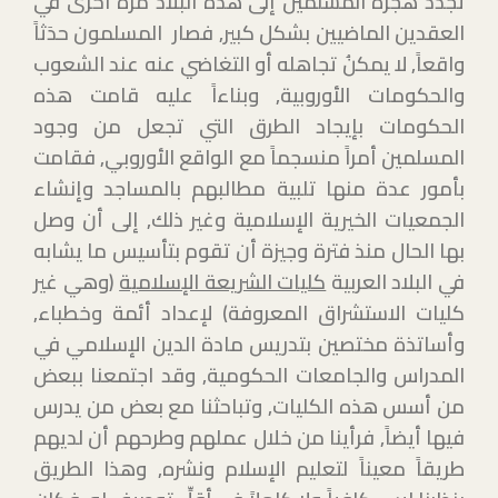
تجدد هجرة المسلمين إلى هذه البلاد مرة أخرى في
العقدين الماضيين بشكل كبير, فصار المسلمون حدَثاً
واقعاً, لا يمكنُ تجاهله أو التغاضي عنه عند الشعوب
والحكومات الأوروبية, وبناءاً عليه قامت هذه
الحكومات بإيجاد الطرق التي تجعل من وجود
المسلمين أمراً منسجماً مع الواقع الأوروبي, فقامت
بأمور عدة منها تلبية مطالبهم بالمساجد وإنشاء
الجمعيات الخيرية الإسلامية وغير ذلك, إلى أن وصل
بها الحال منذ فترة وجيزة أن تقوم بتأسيس ما يشابه
في البلاد العربية
كليات الشريعة الإسلامية
(وهي غير
كليات الاستشراق المعروفة) لإعداد أئمة وخطباء,
وأساتذة مختصين بتدريس مادة الدين الإسلامي في
المدراس والجامعات الحكومية, وقد اجتمعنا ببعض
من أسس هذه الكليات, وتباحثنا مع بعض من يدرس
فيها أيضاً, فرأينا من خلال عملهم وطرحهم أن لديهم
طريقاً معيناً لتعليم الإسلام ونشره, وهذا الطريق