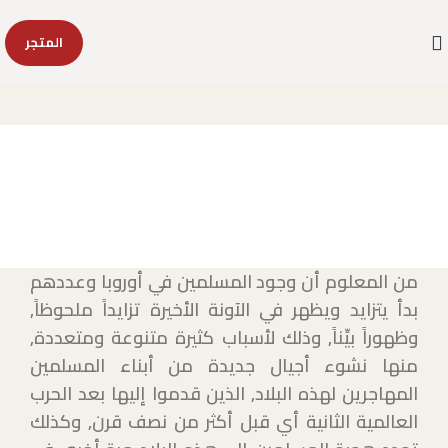
المتجر
مؤسسة العلوم الإسلامية
من المعلوم أن وجود المسلمين في أوروبا وعددهم
بدأ يتزايد ويظهر في الآونة الأخيرة تزايداً ملحوظاً,
وظهوراً بيِّناً, وذلك لأسباب كثيرة متنوعة ومتعددة,
منها نشوء أجيال جديدة من أبناء المسلمين
المهاجرين لهذه البلاد, الذين قدموا إليها بعد الحرب
العالمية الثانية أي قبل أكثر من نصف قرن, وكذلك