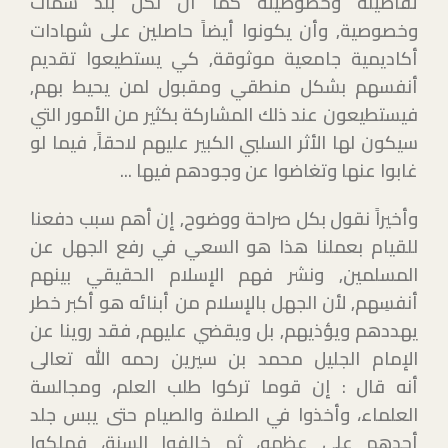
تفاصيله وخصوصيته كما أن لكل بلد سمات
وخصوصية, وأن يكونوا أيضاً حاصلين على شهادات
أكاديمية جامعية موثوقة, كي يستطيعوا تقديم
أنفسهم بشكل منطقي ومقبول لمن يحيط بهم,
فيستطيعون عند ذلك المشاركة بكثير من الأمور التي
سيكون لها الأثر السلبي الكبير عليهم لاحقاً, فيما لو
غابوا عنها وتغاضوا عن وجودهم فيها ...
وأخيراً نقول بكل صراحة ووضوح, إن أهم سبب دفعنا
للقيام بعملنا هذا هو السعي في رفع الجهل عن
المسلمين, ونشر فهم الإسلام الحقيقي بينهم
أنفسِهم, لأن الجهل بالإسلام من أبنائه هو أكبر خطر
يهددهم ويؤذيهم, بل ويقضي عليهم, فقد روينا عن
الإمام الجليل محمد بن سيرين رحمه الله تعالى
أنه قال : إن قوما تركوا طلب العلم، ومجالسة
العلماء، وأخذوا في الصلاة والصيام حتى يبس جلد
أحدهم على عظمه، ثم خالفوا السنة، فهلكوا