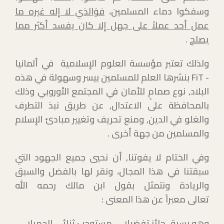
وسفكوا دماء المسلمين،
فوَالذي لا إله غيره ما
عمل أحد عملاً على جهل إلا كان يفسد أكثر مما
يصلح
.
ولذلك تعتبر مؤسسة العلوم الإسلامية في ألمانيا
-
FiT
بنشرها العلم للمسلمين بيسر وسهولة في هذه
البلاد, نوع صمامٍ للأمان في المجتمع الأوروبي وذلك
بالمحافظة على الاعتدال, عن طريق نبذ التطرف
والغلو في الدين, ومنع تحريف وتغيير مبادئ الإسلام
والمسلمين من جهة أخرى .
وفي الختام لا يفوتنا, أن نحيي جميع الجهود التي
سبقتنا في هذا المجال، ونقر لها بالفضل والسبق
والريادة ونتمثل بقول ابن مالك رحمه الله
تعالى معبراً عن هذا المعنى :
وهو بسبق حائز تفضيلا مستوجب ثنائي الجميلا