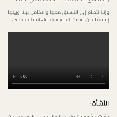
وإننا نتطلع إلى التنسيق معها والتكامل بيننا وبينها
إقامةً للدين، ونصحًا لله ورسوله ولعامة المسلمين .
النّشأة :
نشأت مؤسسة العلوم الإسلامية -
FiT
بترخيص من